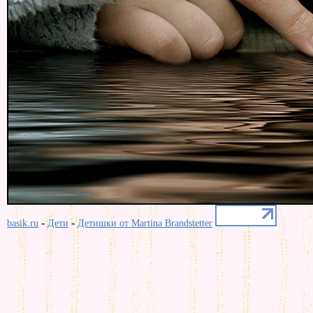
-
-
basik.ru
Дети
Детишки от Martina Brandstetter