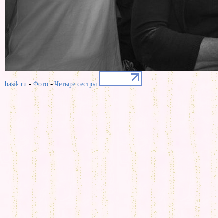
-
-
basik.ru
Фото
Четыре сестры