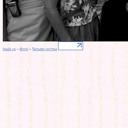
-
-
basik.ru
Фото
Четыре сестры