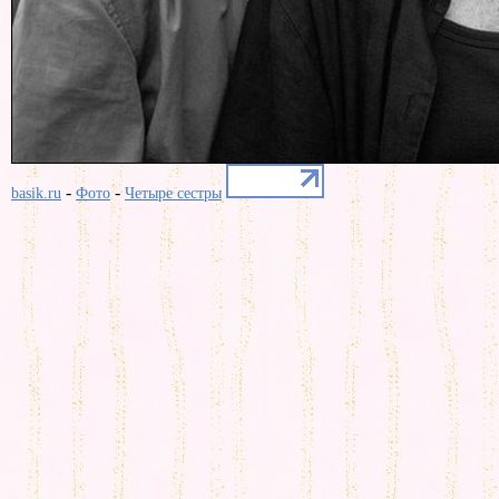
-
-
basik.ru
Фото
Четыре сестры