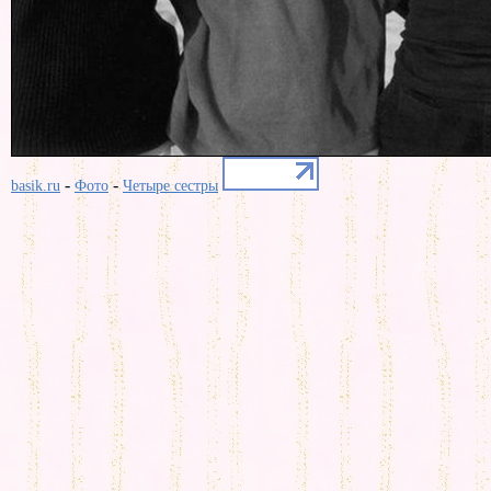
-
-
basik.ru
Фото
Четыре сестры