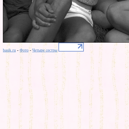
-
-
basik.ru
Фото
Четыре сестры