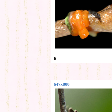
6
647x800