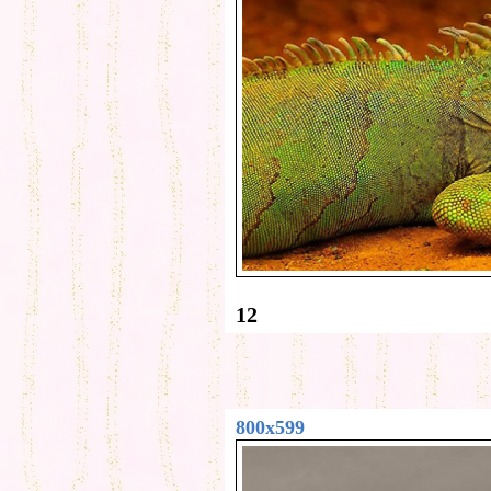
12
800x599