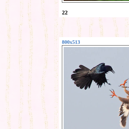
22
800x513