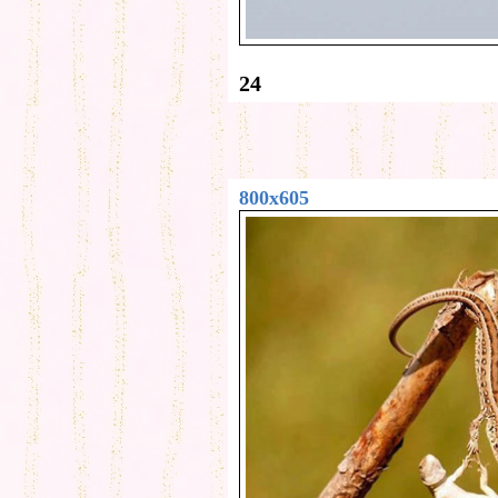
24
800x605