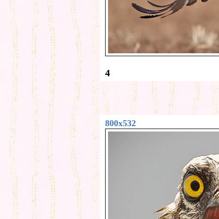
4
800x532