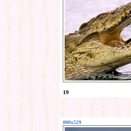
19
800x529