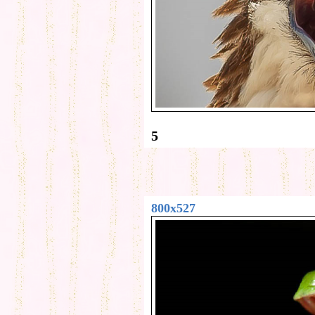
5
800x527