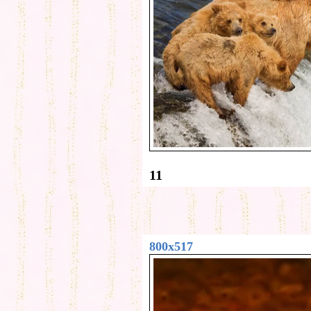
11
800x517