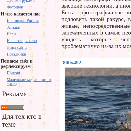
Своими руками
высокие технологии, а иног
Фотошоп
Есть фотографы-счастл
И что касается нас
подловить такой ракурс, в
Настоящая Россия
живые, непосредственны
Загадки
запечатленных в самые не
Игры
увидеть которые чело
Наше творчество
проблематично из-за их мо
Лица сайта
Праздники
Познаем себя и
800x492
рефлексируем
Притчи
Маленькие медитации от
ОШО
Реклама
Для тех кто в
теме