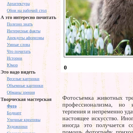
Архитектура
Обои на рабочий стол
А это интересно почитать
Полезно знать
Интересные факты
Анекдоты афоризмы
Умные слова
Что почитать
Истории
Юмор
0
Это надо видеть
Веселые картинки
Объемные картинки
Обманы зрения
Фотосъемка животных тре
Творческая мастерская
профессионализма, но 
Фото
терпения и непременно уда
Бодиарт
настоящее искусство. Иног
Уличные креативы
иногда это получается с
Художники
помощь фотографу приход