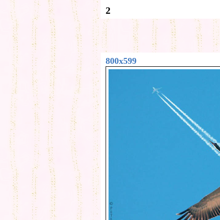
2
800x599