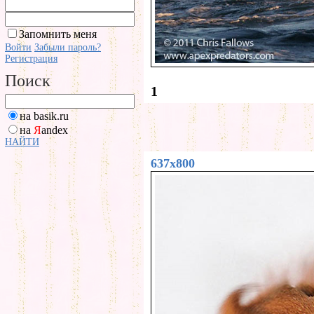
Запомнить меня
Войти
Забыли пароль?
Регистрация
Поиск
1
на basik.ru
на
Я
andex
НАЙТИ
637x800