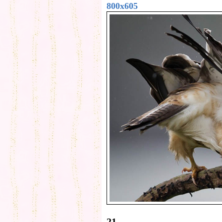
800x605
21