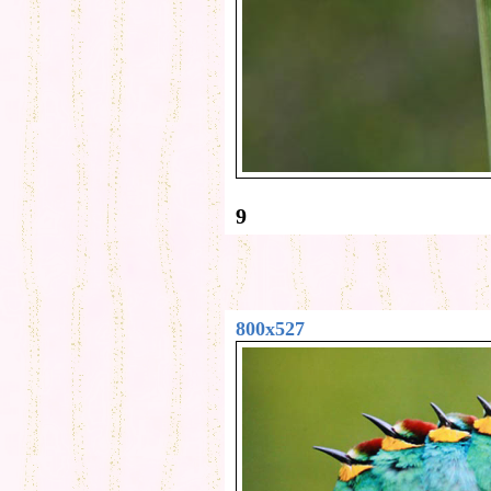
9
800x527