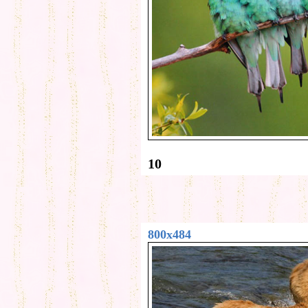
10
800x484