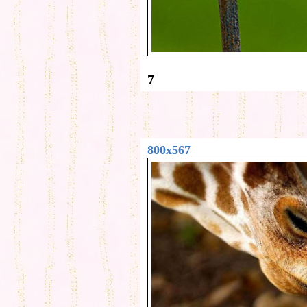
7
800x567