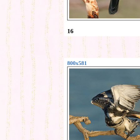
16
800x581