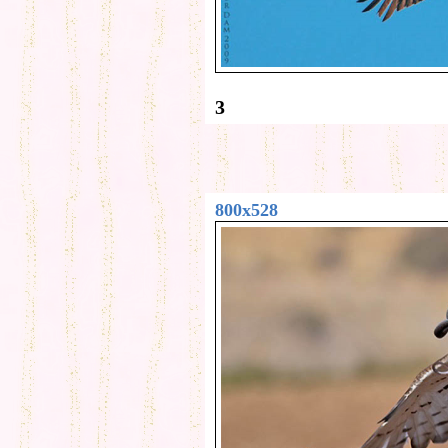
3
800x528