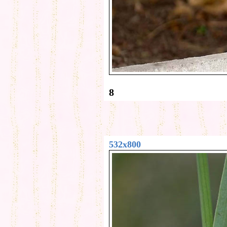
8
532x800