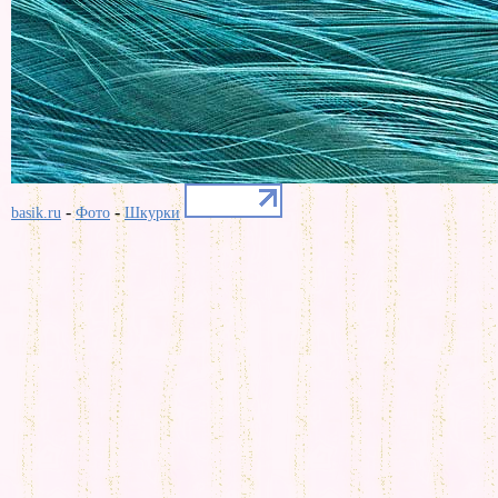
-
-
basik.ru
Фото
Шкурки