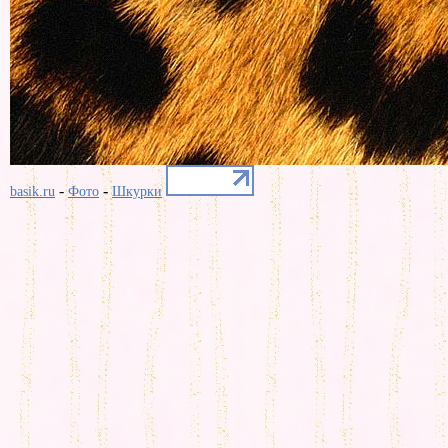
-
-
basik.ru
Фото
Шкурки