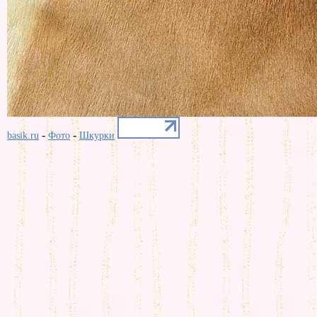
-
-
basik.ru
Фото
Шкурки