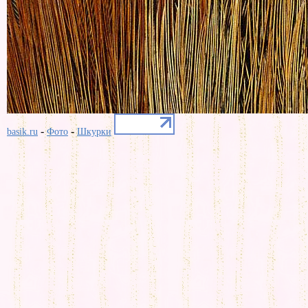
-
-
basik.ru
Фото
Шкурки