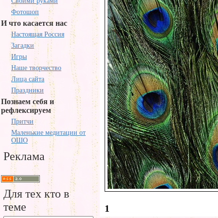
Своими руками
Фотошоп
И что касается нас
Настоящая Россия
Загадки
Игры
Наше творчество
Лица сайта
Праздники
Познаем себя и
рефлексируем
Притчи
Маленькие медитации от
ОШО
Реклама
Для тех кто в
теме
1