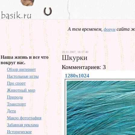
А тем временем,
сайта жд
форум
20.11.2007, 18.17.40
Шкурки
Наша жизнь и все что
вокруг нас.
Комментариев: 3
Обзор интернет
1280x1024
Настольные игры
Про спорт
Животный мир
Природа
Транспорт
Дети
Макро фотография
Забавная реклама
Историческое