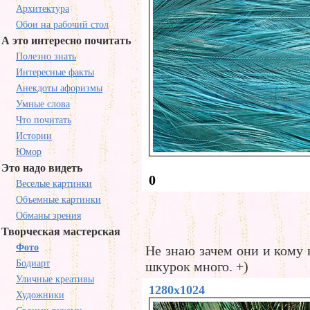
Архитектура
Обои на рабочий стол
А это интересно почитать
Полезно знать
Интересные факты
Анекдоты афоризмы
Умные слова
Что почитать
Истории
Юмор
Это надо видеть
0
Веселые картинки
Объемные картинки
Обманы зрения
Творческая мастерская
Фото
Не знаю зачем они и кому
Бодиарт
шкурок много. +)
Уличные креативы
1280x1024
Художники