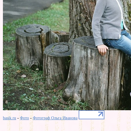
-
-
basik.ru
Фото
Фотограф Ольга Иванова