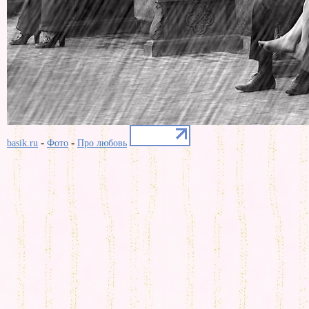
-
-
basik.ru
Фото
Про любовь