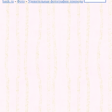
-
-
basik.ru
Фото
Удивительные фотографии природы