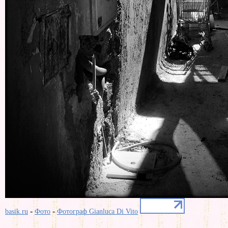
-
-
basik.ru
Фото
Фотограф Gianluca Di Vito