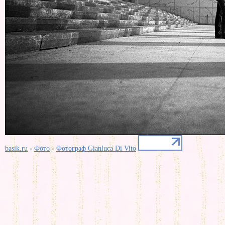
-
-
basik.ru
Фото
Фотограф Gianluca Di Vito