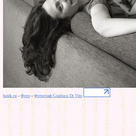
-
-
basik.ru
Фото
Фотограф Gianluca Di Vito