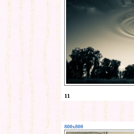
11
800x800