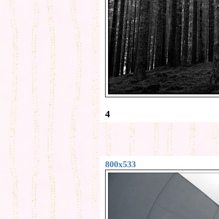
4
800x533