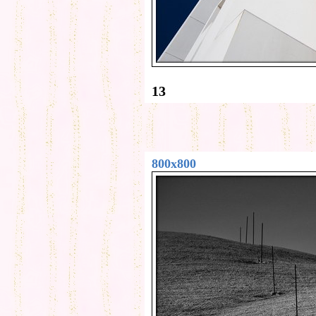
13
800x800