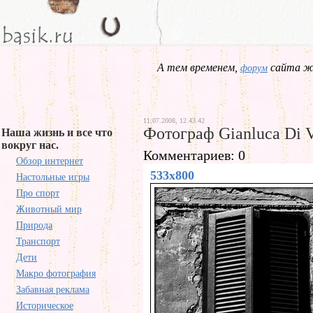
А тем временем,
сайта жд
форум
11.07.2008, 12.43.42
Фотограф Gianluca Di V
Наша жизнь и все что
вокруг нас.
Комментариев: 0
Обзор интернет
533x800
Настольные игры
Про спорт
Животный мир
Природа
Транспорт
Дети
Макро фотография
Забавная реклама
Историческое