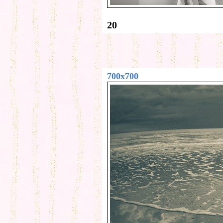
20
700x700