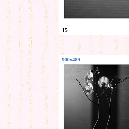
15
900x489