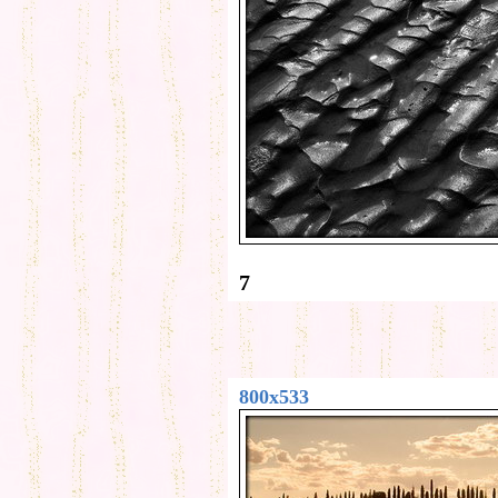
7
800x533