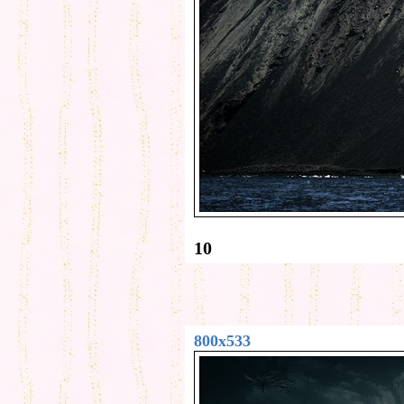
10
800x533