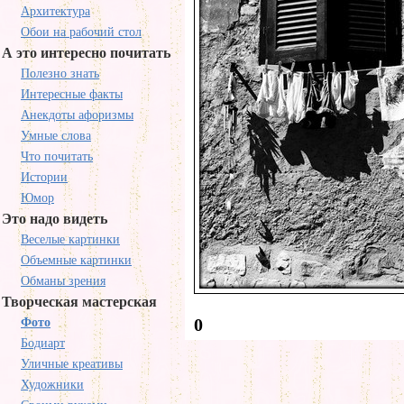
Архитектура
Обои на рабочий стол
А это интересно почитать
Полезно знать
Интересные факты
Анекдоты афоризмы
Умные слова
Что почитать
Истории
Юмор
Это надо видеть
Веселые картинки
Объемные картинки
Обманы зрения
Творческая мастерская
0
Фото
Бодиарт
Уличные креативы
Художники