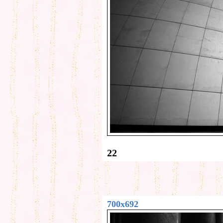
22
700x692