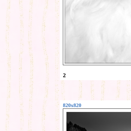
2
820x820