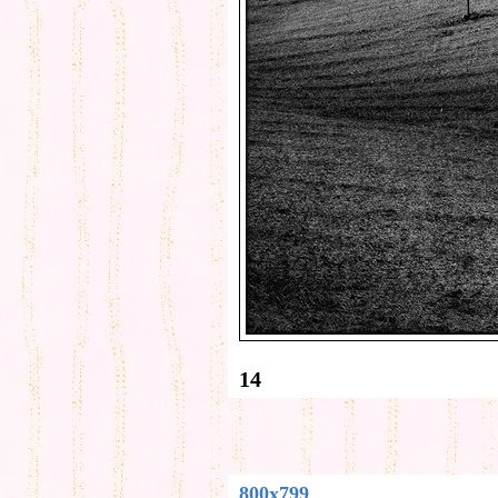
14
800x799