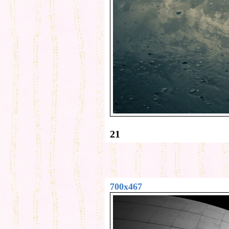
21
700x467