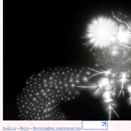
-
-
basik.ru
Фото
Фотографии электричества