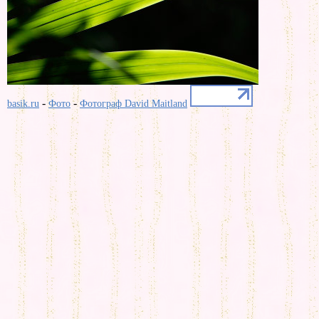
-
-
basik.ru
Фото
Фотограф David Maitland