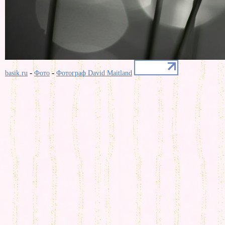
-
-
basik.ru
Фото
Фотограф David Maitland