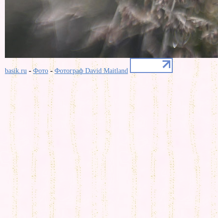
-
-
basik.ru
Фото
Фотограф David Maitland