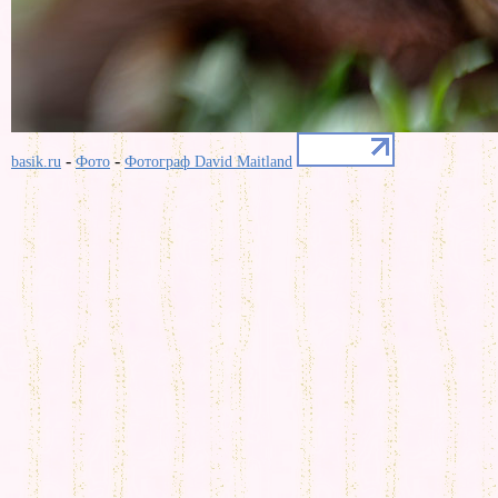
-
-
basik.ru
Фото
Фотограф David Maitland