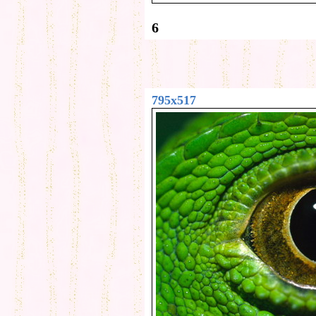
6
795x517