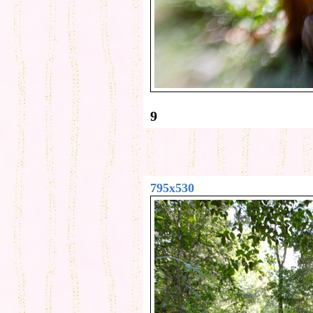
9
795x530