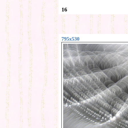
16
795x530