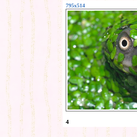
795x514
4