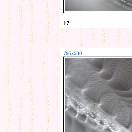
17
795x530