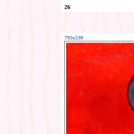
26
795x530