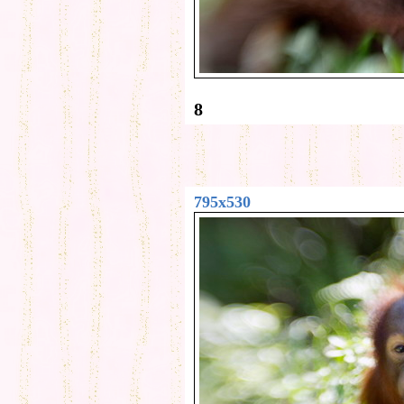
8
795x530