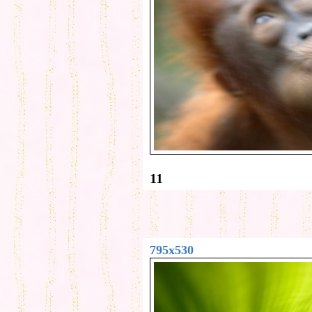
11
795x530