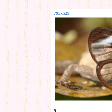
795x529
5