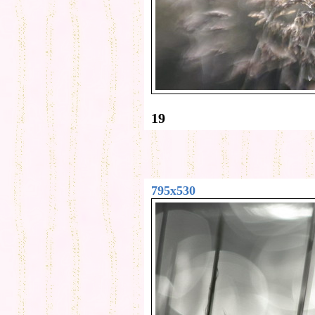
19
795x530