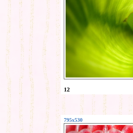
12
795x530