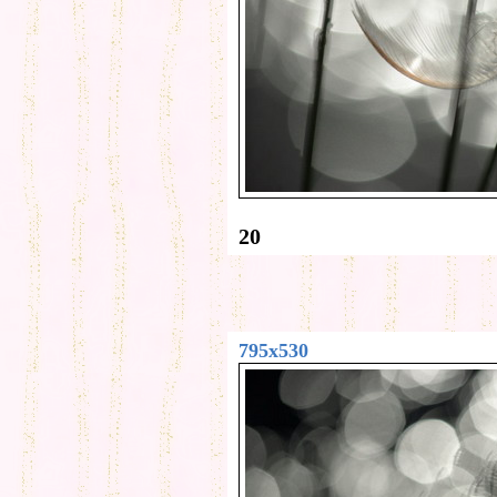
20
795x530