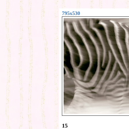
795x530
15