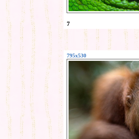
7
795x530