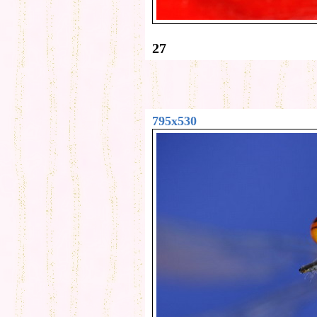
27
795x530