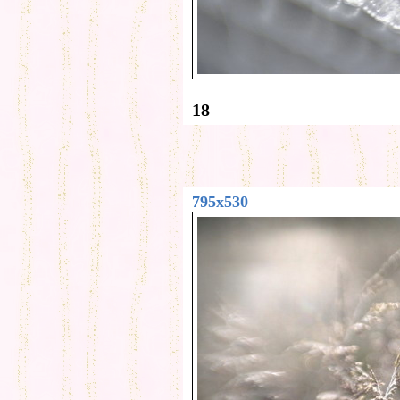
18
795x530