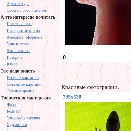
Архитектура
Обои на рабочий стол
А это интересно почитать
Полезно знать
Интересные факты
Анекдоты афоризмы
Умные слова
Что почитать
0
Истории
Юмор
Это надо видеть
Веселые картинки
Объемные картинки
Красивые фотографии.
Обманы зрения
795x530
Творческая мастерская
Фото
Бодиарт
Уличные креативы
Художники