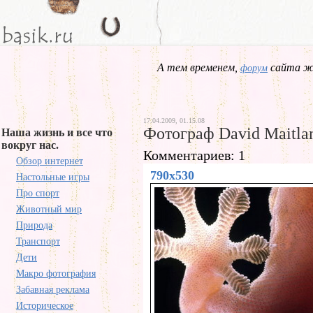
А тем временем,
сайта жд
форум
17.04.2009, 01.15.08
Фотограф David Maitla
Наша жизнь и все что
вокруг нас.
Комментариев: 1
Обзор интернет
790x530
Настольные игры
Про спорт
Животный мир
Природа
Транспорт
Дети
Макро фотография
Забавная реклама
Историческое