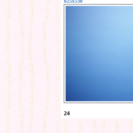
825x530
24