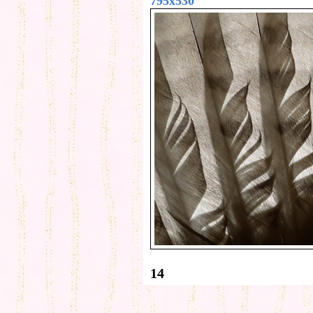
795x530
14