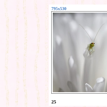
795x530
25