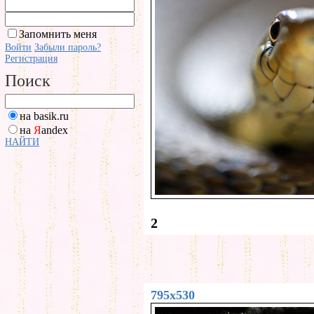
Запомнить меня
Войти
Забыли пароль?
Регистрация
Поиск
на basik.ru
на
Я
andex
НАЙТИ
2
795x530