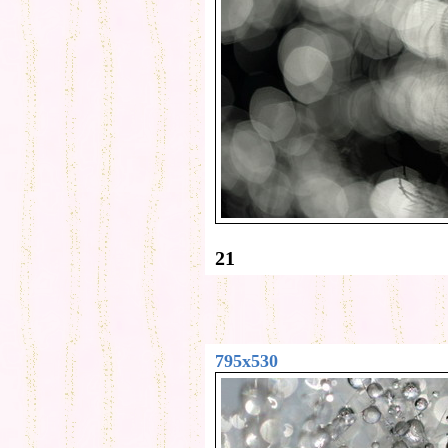
21
795x530