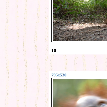
10
795x530