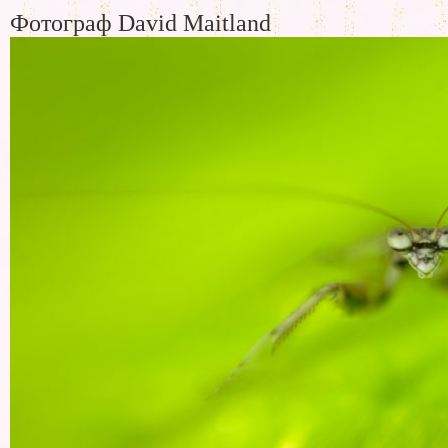
Фотограф David Maitland