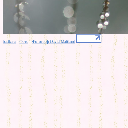
-
-
basik.ru
Фото
Фотограф David Maitland