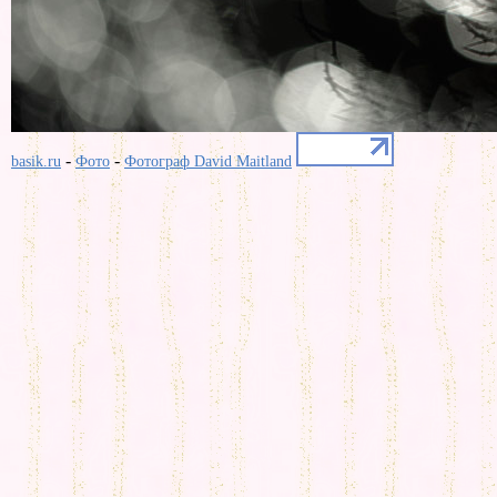
-
-
basik.ru
Фото
Фотограф David Maitland