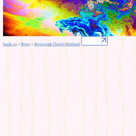
-
-
basik.ru
Фото
Фотограф David Maitland