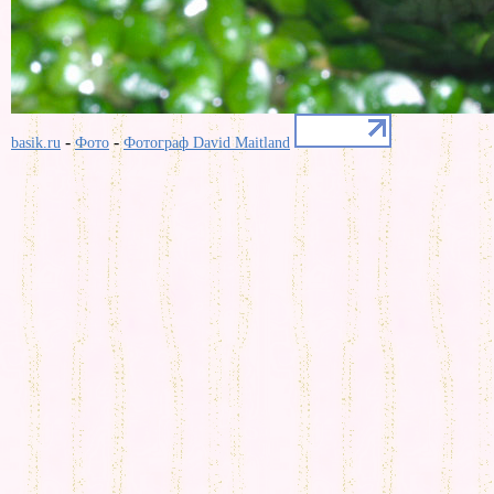
-
-
basik.ru
Фото
Фотограф David Maitland