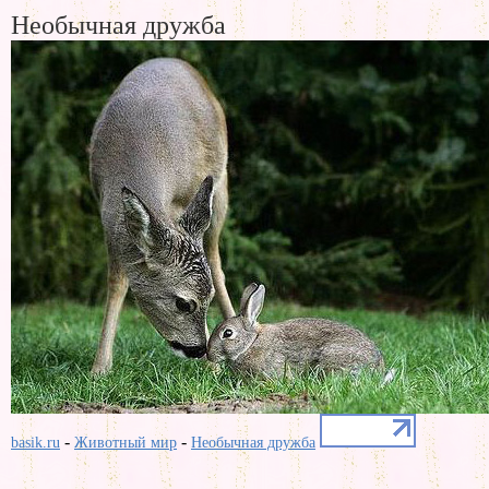
Необычная дружба
-
-
basik.ru
Животный мир
Необычная дружба