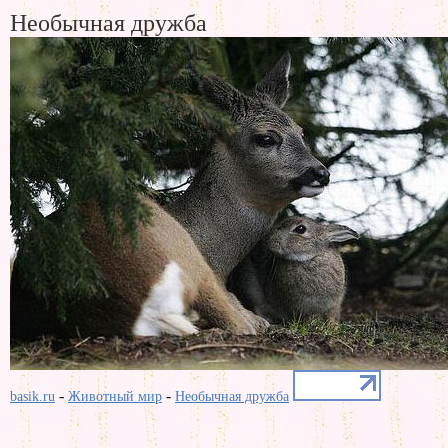
Необычная дружба
-
-
basik.ru
Животный мир
Необычная дружба