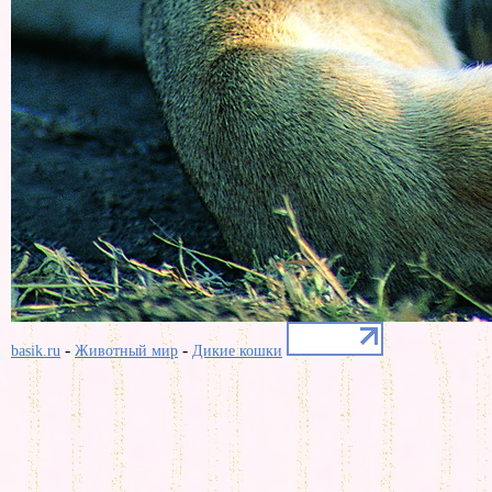
-
-
basik.ru
Животный мир
Дикие кошки