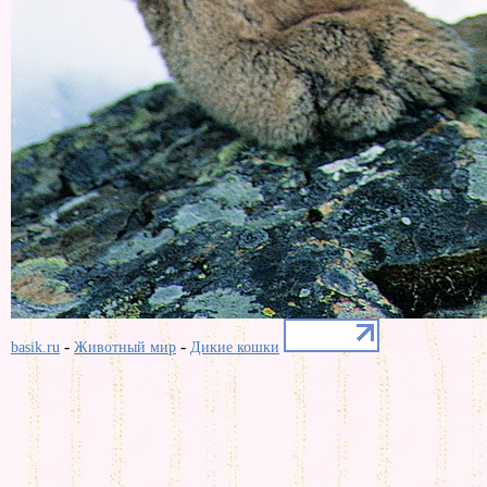
-
-
basik.ru
Животный мир
Дикие кошки