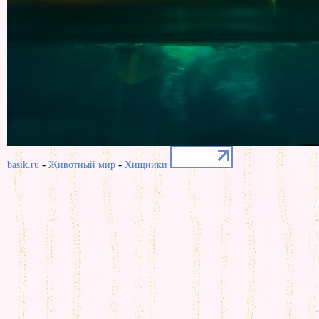
-
-
basik.ru
Животный мир
Хищники