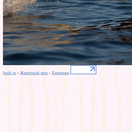
-
-
basik.ru
Животный мир
Хищники