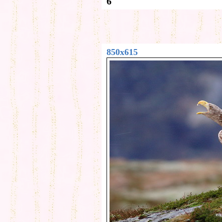
6
850x615