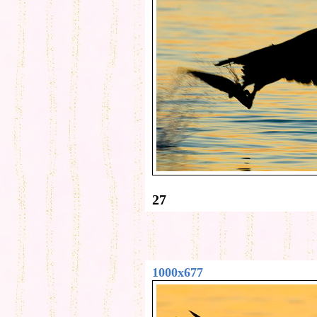
27
1000x677