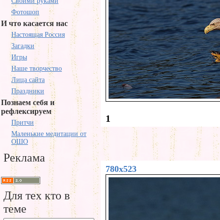
Своими руками
Фотошоп
И что касается нас
Настоящая Россия
Загадки
Игры
Наше творчество
Лица сайта
Праздники
Познаем себя и
рефлексируем
1
Притчи
Маленькие медитации от
ОШО
Реклама
780x523
Для тех кто в
теме