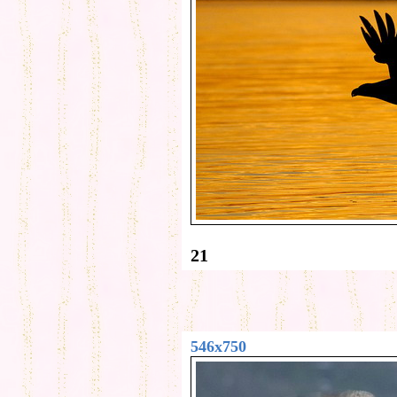
21
546x750