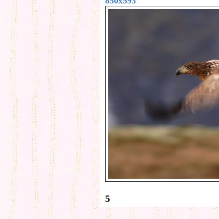
850x593
5