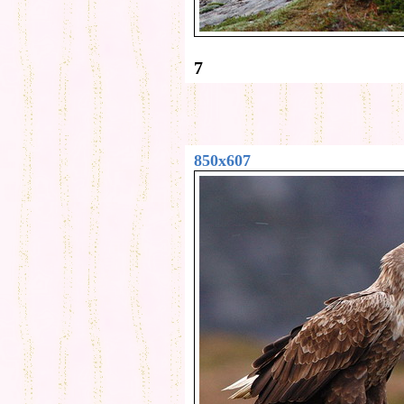
7
850x607