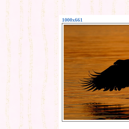
1000x661