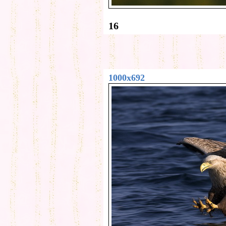
16
1000x692