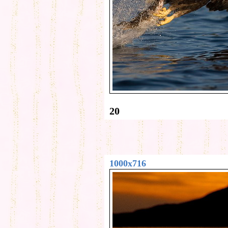
20
1000x716