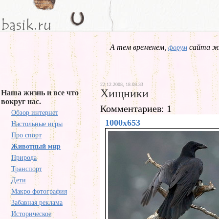
А тем временем,
сайта жд
форум
22.12.2008, 18.08.33
Хищники
Наша жизнь и все что
вокруг нас.
Комментариев: 1
Обзор интернет
1000x653
Настольные игры
Про спорт
Животный мир
Природа
Транспорт
Дети
Макро фотография
Забавная реклама
Историческое