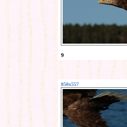
9
850x557