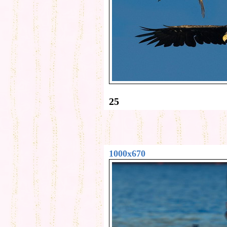
25
1000x670