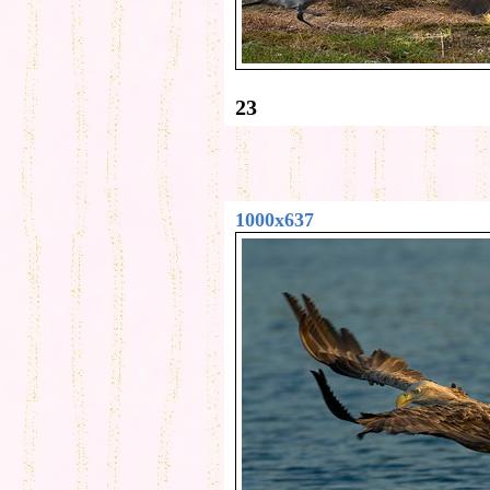
23
1000x637