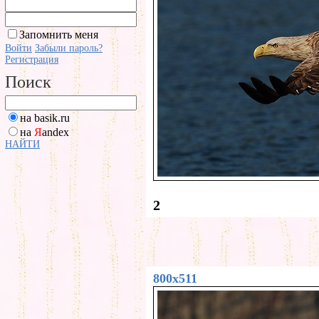
Запомнить меня
Войти
Забыли пароль?
Регистрация
Поиск
на basik.ru
на
Я
andex
НАЙТИ
2
800x511