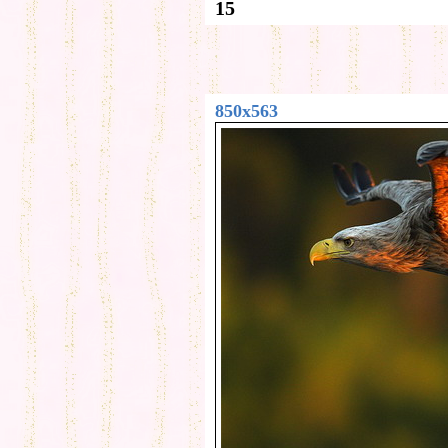
15
850x563