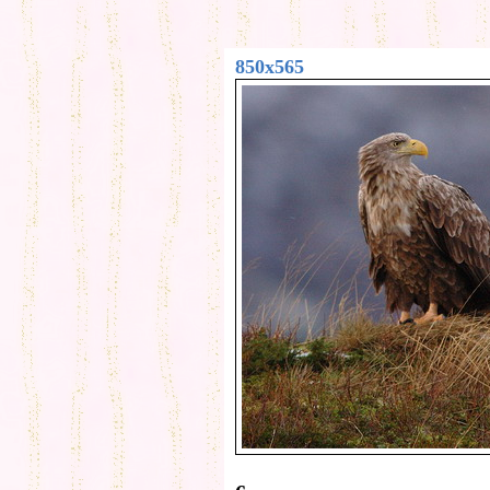
850x565