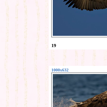
19
1000x632