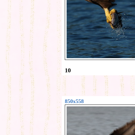
10
850x558