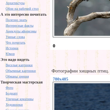
Архитектура
Обои на рабочий стол
А это интересно почитать
Полезно знать
Интересные факты
Анекдоты афоризмы
Умные слова
Что почитать
0
Истории
Юмор
Это надо видеть
Веселые картинки
Фотографии хищных птиц. Ф
Объемные картинки
Обманы зрения
780x485
Творческая мастерская
Фото
Бодиарт
Уличные креативы
Художники