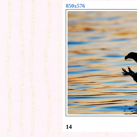
850x576
14