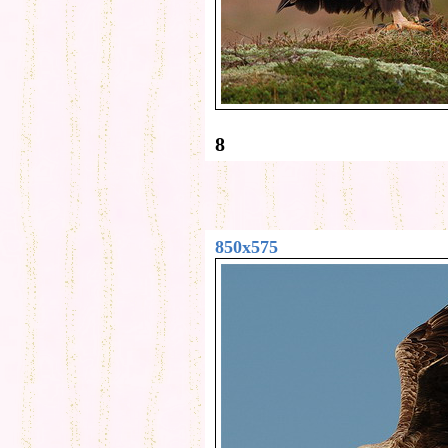
8
850x575