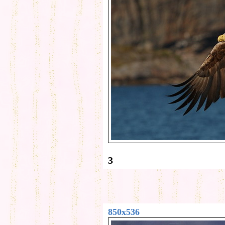
3
850x536