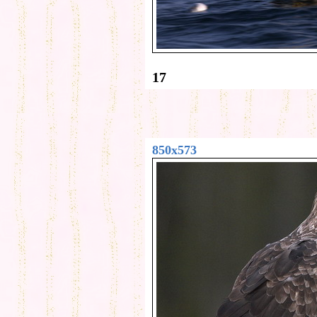
17
850x573