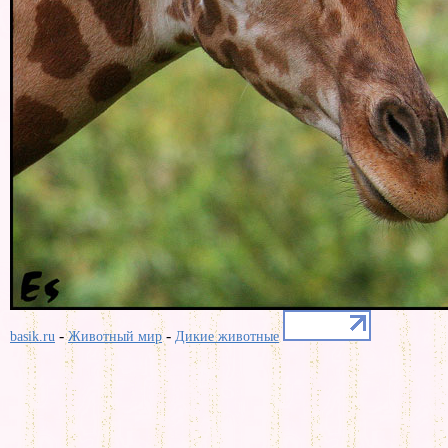
-
-
basik.ru
Животный мир
Дикие животные