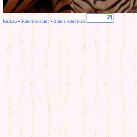
-
-
basik.ru
Животный мир
Дикие животные