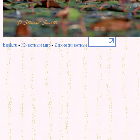
-
-
basik.ru
Животный мир
Дикие животные