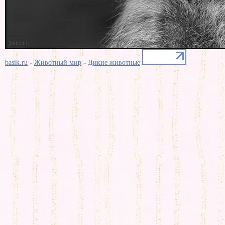
-
-
basik.ru
Животный мир
Дикие животные