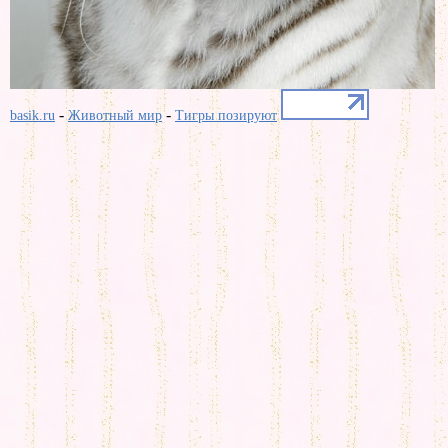
-
-
basik.ru
Животный мир
Тигры позируют