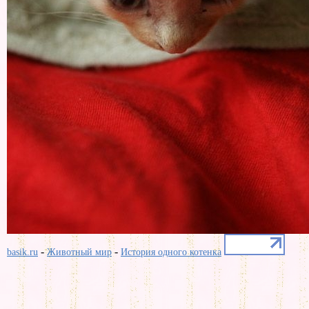
-
-
basik.ru
Животный мир
История одного котенка