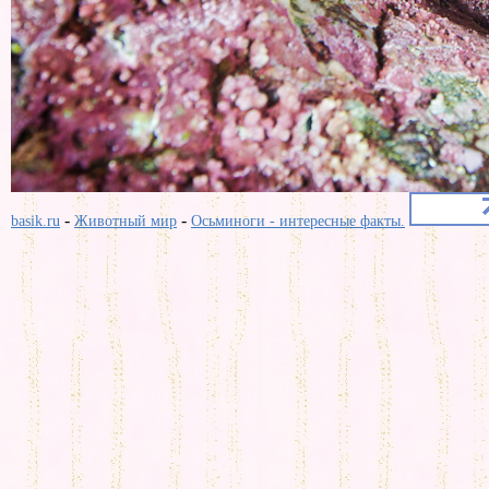
-
-
basik.ru
Животный мир
Осьминоги - интересные факты.