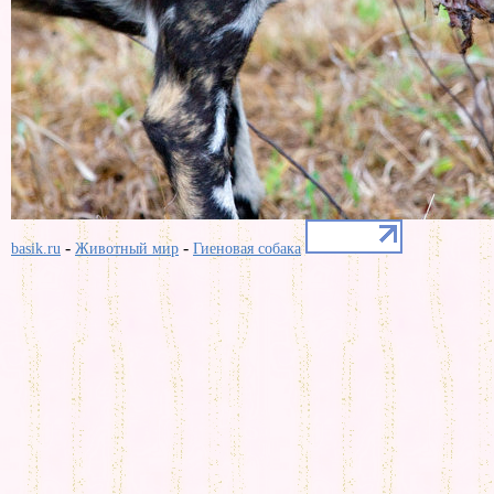
-
-
basik.ru
Животный мир
Гиеновая собака