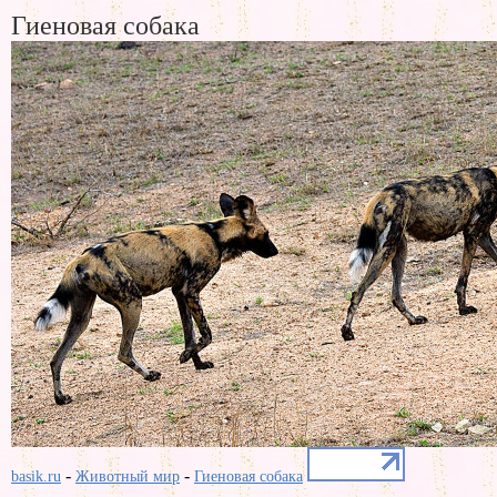
Гиеновая собака
-
-
basik.ru
Животный мир
Гиеновая собака