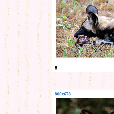
8
800x678