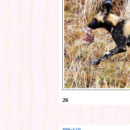
26
800x610