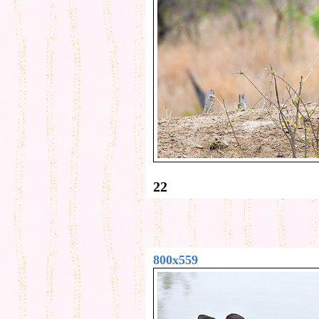
22
800x559