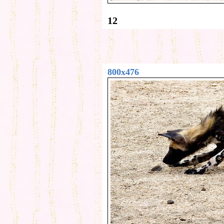
12
800x476