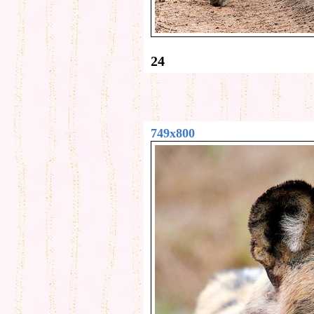
24
749x800