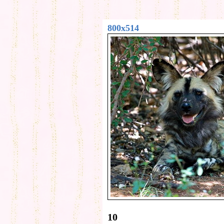
800x514
10