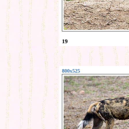
19
800x525