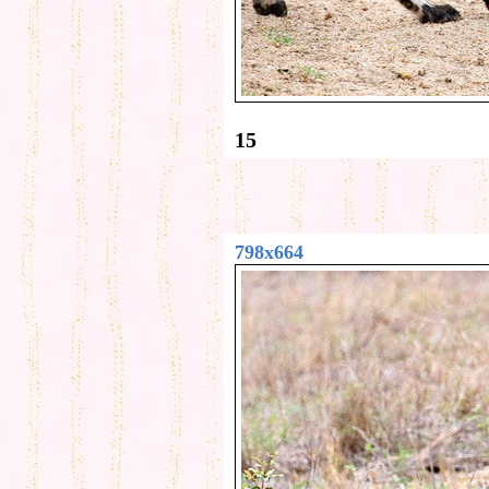
15
798x664