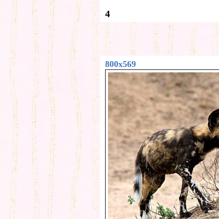
4
800x569