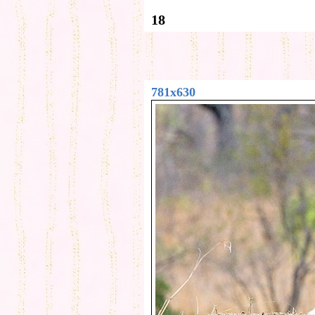
18
781x630