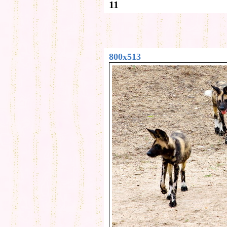
11
800x513