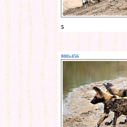
5
800x456