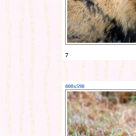
7
800x598