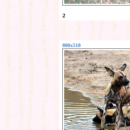
2
800x518