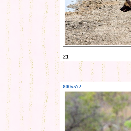
21
800x572