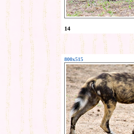
14
800x515