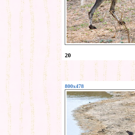
20
800x478