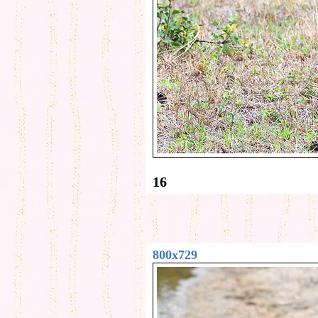
16
800x729