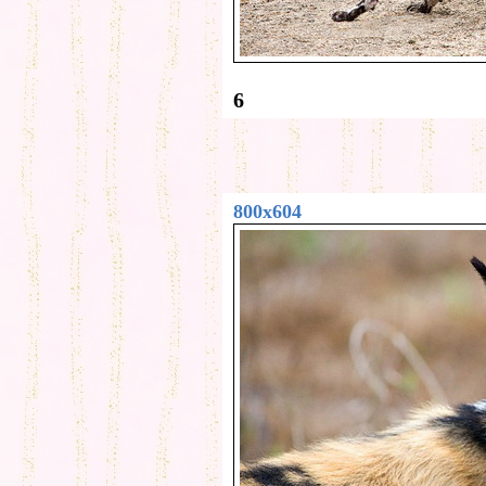
6
800x604