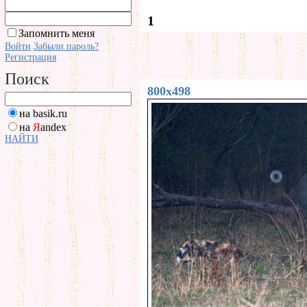
1
Запомнить меня
Войти
Забыли пароль?
Регистрация
Поиск
800x498
на basik.ru
на
Я
andex
НАЙТИ