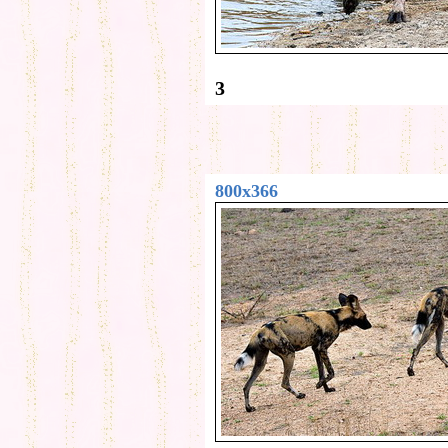
3
800x366