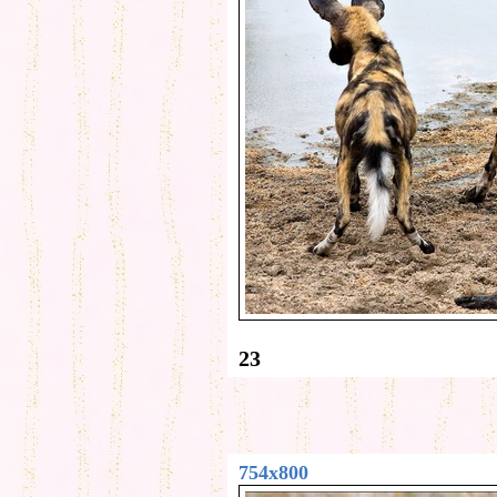
23
754x800