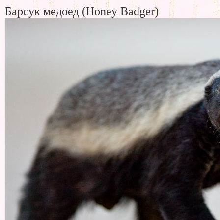
Барсук медоед (Honey Badger)