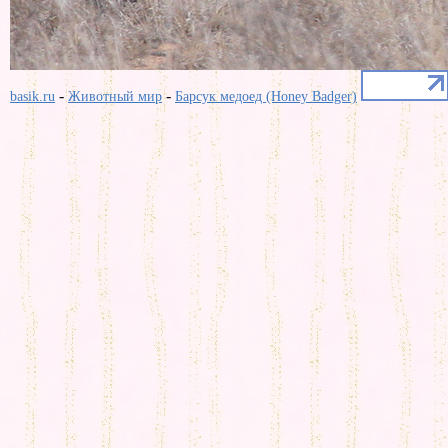
-
-
basik.ru
Животный мир
Барсук медоед (Honey Badger)