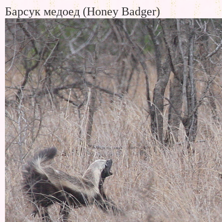
Барсук медоед (Honey Badger)