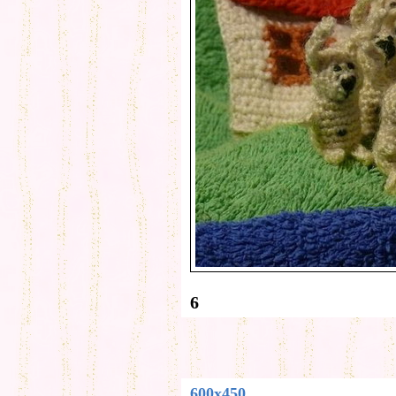
6
600x450