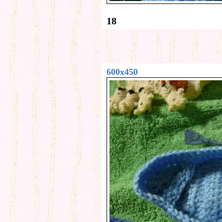
18
600x450