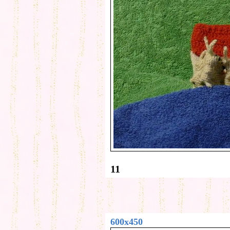
11
600x450