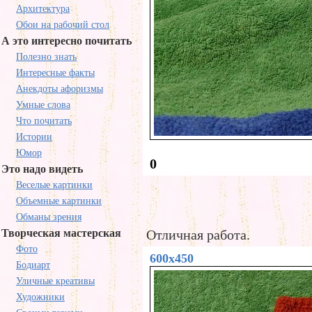
Архитектура
Обои на рабочий стол
А это интересно почитать
Полезно знать
Интересные факты
Анекдоты афоризмы
Умные слова
Что почитать
Истории
Юмор
0
Это надо видеть
Веселые картинки
Объемные картинки
Обманы зрения
Творческая мастерская
Отличная работа.
Фото
600x450
Бодиарт
Уличные креативы
Художники