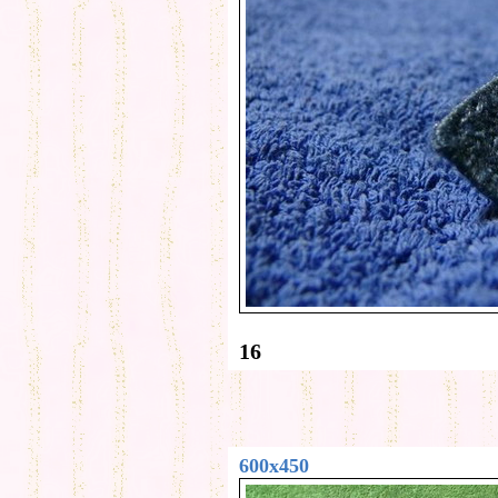
16
600x450