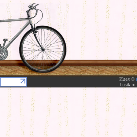
Идея ©
basik.ru