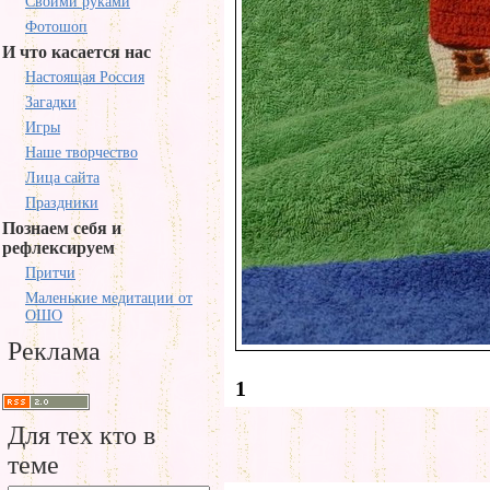
Своими руками
Фотошоп
И что касается нас
Настоящая Россия
Загадки
Игры
Наше творчество
Лица сайта
Праздники
Познаем себя и
рефлексируем
Притчи
Маленькие медитации от
ОШО
Реклама
1
Для тех кто в
теме