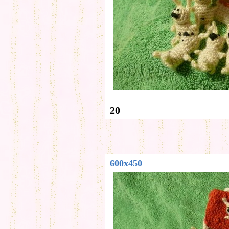
20
600x450