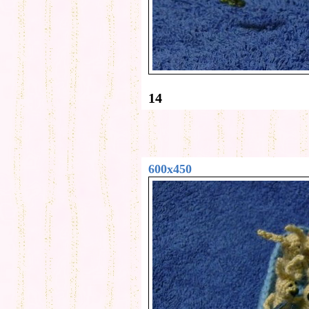
14
600x450