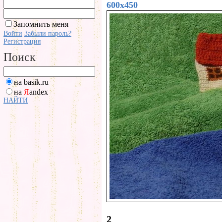
600x450
Запомнить меня
Войти
Забыли пароль?
Регистрация
Поиск
на basik.ru
на
Я
andex
НАЙТИ
2