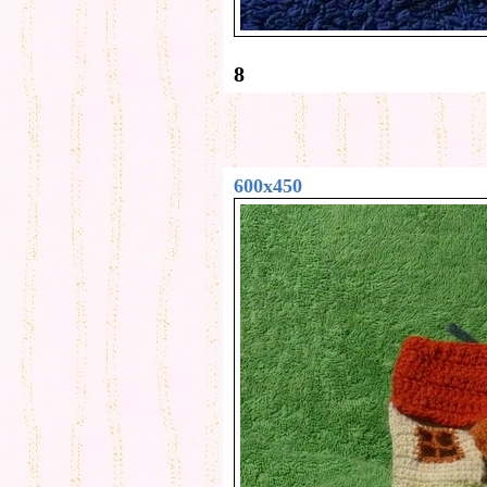
8
600x450