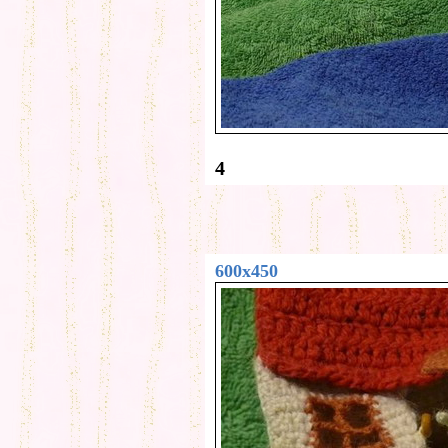
4
600x450