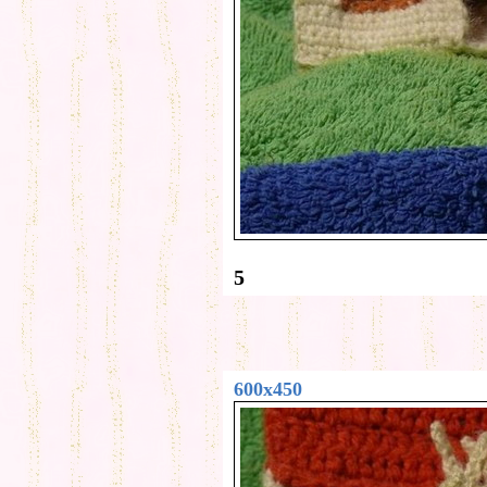
5
600x450