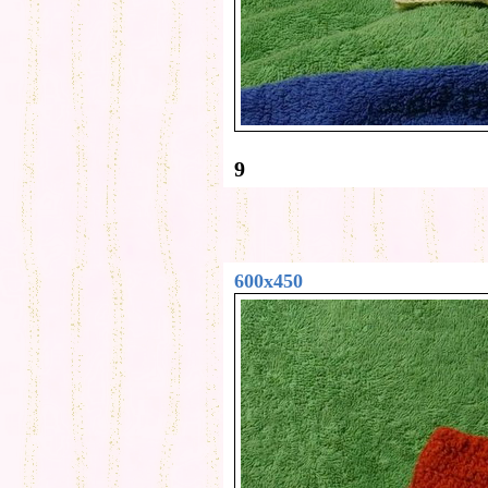
9
600x450