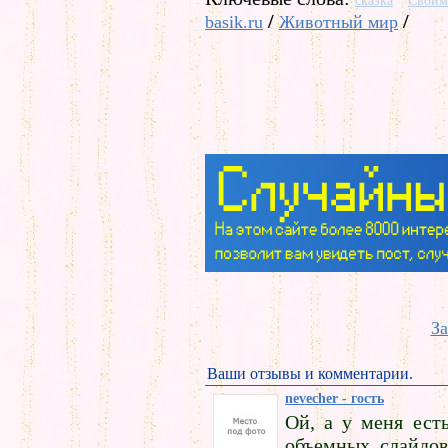
сказка
Своим
/
/
basik.ru
Животный мир
За
Ваши отзывы и комментарии.
nevecher - гость
Ой, а у меня ест
объемных слайдов