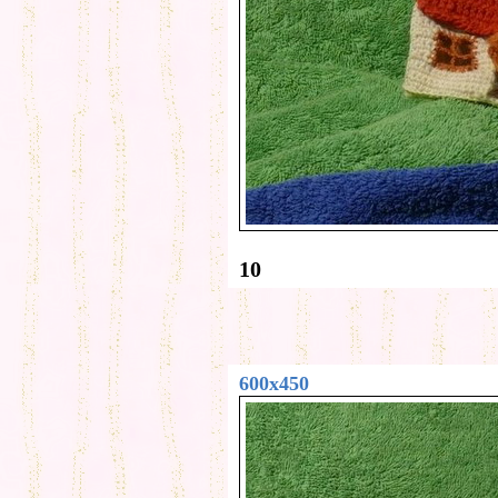
10
600x450