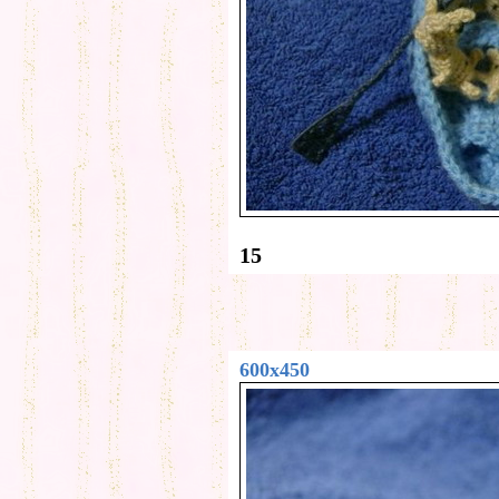
15
600x450